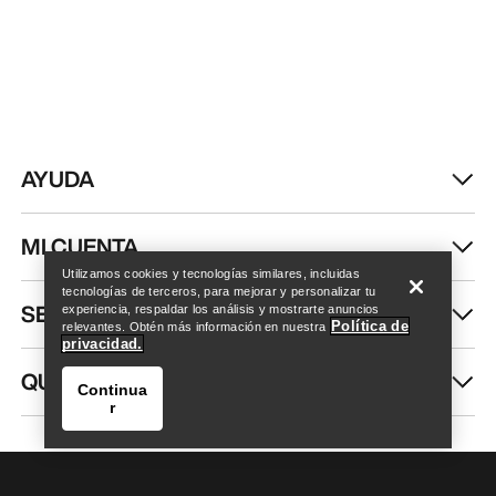
AYUDA
Encuentra una tienda
Help
MI CUENTA
Utilizamos cookies y tecnologías similares, incluidas
tecnologías de terceros, para mejorar y personalizar tu
SEGUIR COMPRANDO
experiencia, respaldar los análisis y mostrarte anuncios
Política de
relevantes. Obtén más información en nuestra
privacidad.
QUIÉNES SOMOS
Continua
r