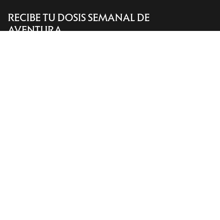
RECIBE TU DOSIS SEMANAL DE
Encuentra una tienda
Help
AVENTURA
Recibe actualizaciones sobre lanzamientos de
productos, ofertas exclusivas, eventos y mucho
más, directamente en tu bandeja de entrada.
ES
Ayuda