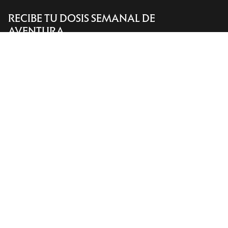
RECIBE TU DOSIS SEMANAL DE
Encuentra una tienda
Help
AVENTURA
Recibe actualizaciones sobre lanzamientos de
productos, ofertas exclusivas, eventos y mucho
más, directamente en tu bandeja de entrada.
ES
Ayuda