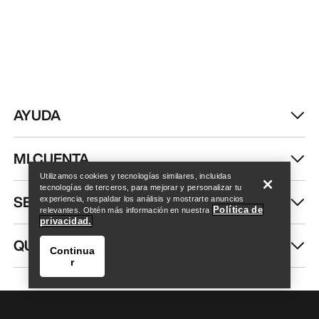
AYUDA
Encuentra una tienda
Help
MI CUENTA
Utilizamos cookies y tecnologías similares, incluidas
tecnologías de terceros, para mejorar y personalizar tu
SEGUIR COMPRANDO
experiencia, respaldar los análisis y mostrarte anuncios
Política de
relevantes. Obtén más información en nuestra
privacidad.
QUIÉNES SOMOS
Continua
r