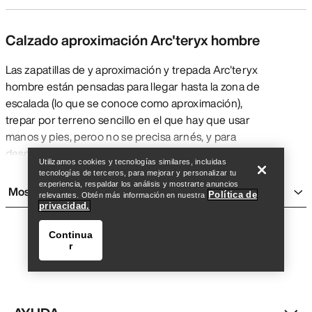
Calzado aproximación Arc'teryx hombre
Las zapatillas de y aproximación y trepada Arc'teryx
hombre están pensadas para llegar hasta la zona de
escalada (lo que se conoce como aproximación),
trepar por terreno sencillo en el que hay que usar
Encuentra una tienda
Help
manos y pies, peroo no se precisa arnés, y para
descansar o asegurar a pie de vía. En comparación
Utilizamos cookies y tecnologías similares, incluidas
con unos pies de gato, las zapatillas de aproximación
tecnologías de terceros, para mejorar y personalizar tu
tienen una puntera más ancha para que sean más
experiencia, respaldar los análisis y mostrarte anuncios
Mostrar más
Política de
relevantes. Obtén más información en nuestra
cómodos al caminar y cuando se llevan puestas todo
privacidad.
el día. Aunque se pueden usar en escaladas
sencillas, solo sirven para vías que no necesiten la
Continua
r
precisión en los apoyos de pie que dan unos pies de
gato.
Las zapatillas de aproximación Arc'teryx son ligeras
para poder moverse con agilidad, aportan sujeción