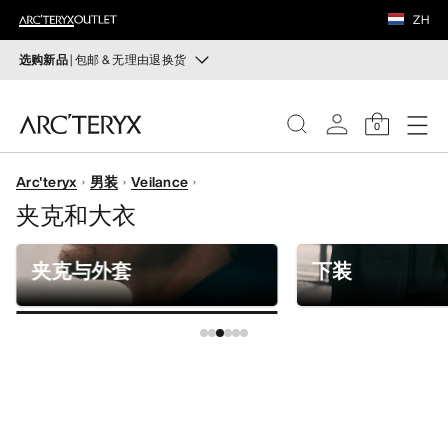
鞋履
ZH
装备
选购新品
| 包邮 & 无理由退换货
新品
VEILANCE
运动员的需求，设计师的动力——在优化现有畅销产品的
0
同时，启发全新的解决方案。新款装备定期上架。
发现
Arc'teryx
男装
Veilance
选购女士
选购男士
女士
夹克和大衣
无理由退换货
男士
改变主意了？ 30天内购买的符合条件的商品可退换货。
夹克与外套
下装
开始免费退货
。
鞋履
装备
VEILANCE