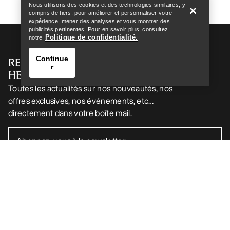
Nous utilisons des cookies et des technologies similaires, y
compris de tiers, pour améliorer et personnaliser votre
expérience, mener des analyses et vous montrer des
publicités pertinentes. Pour en savoir plus, consultez
Politique de confidentialité.
notre
Continue
RECEVEZ VOTRE DOSE D’AVENTURE
r
HEBDOMADAIRE
Toutes les actualités sur nos nouveautés, nos
offres exclusives, nos événements, etc…
directement dans votre boîte mail.
Trouver un magasin
Help