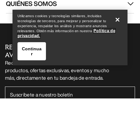
Encuentra una tienda
Help
QUIÉNES SOMOS
Utilizamos cookies y tecnologías similares, incluidas
tecnologías de terceros, para mejorar y personalizar tu
experiencia, respaldar los análisis y mostrarte anuncios
Política de
relevantes. Obtén más información en nuestra
privacidad.
RECIBE TU DOSIS SEMANAL DE
Continua
AVENTURA
r
Recibe actualizaciones sobre lanzamientos de
productos, ofertas exclusivas, eventos y mucho
más, directamente en tu bandeja de entrada.
Encuentra una tienda
Help