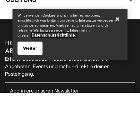
Wir verwenden Cookies und ähnliche Technologien,
einschließlich von Dritten, um deine Erfahrung zu verbessern
und zu personalisieren, Analysen zu unterstützen und dir
relevante Werbung zu zeigen. Erfahre mehr in
Datenschutzrichtlinie.
unserer
HOL DIR DEINE WÖCHENTLICHE
Weiter
ABENTEUERDOSIS
Erhalte Updates zu Produkt-Drops, exklusiven
Angeboten, Events und mehr – direkt in deinen
Posteingang.
Store finden
Help