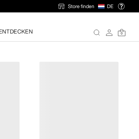
Store finden
DE
und jederzeit für optimalen Tragekomfort sorgen.
ENTDECKEN
0
nlose Rücksendung veranlassen.