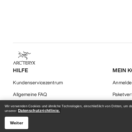
HILFE
MEIN 
Kundenservicezentrum
Anmelden
Allgemeine FAQ
Paketver
Kontaktiere uns
Rückgabe
Wir verwenden Cookies und ähnliche Technologien, einschließlich von Dritten, um d
Datenschutzrichtlinie.
unserer
Versand & Lieferung
Produktp
Weiter