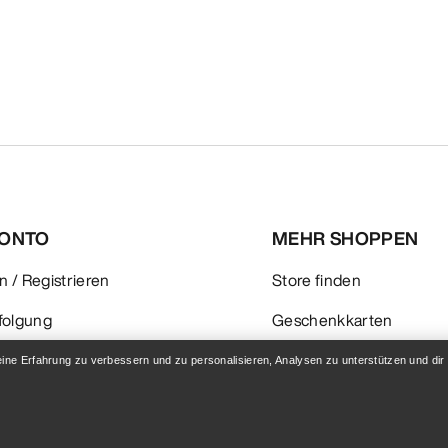
KONTO
MEHR SHOPPEN
 / Registrieren
Store finden
folgung
Geschenkkarten
 & Rückerstattung
PRO-Programm
eine Erfahrung zu verbessern und zu personalisieren, Analysen zu unterstützen und dir
flege
Hol dir die App