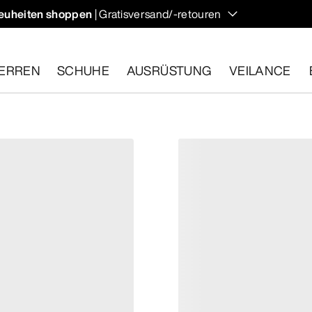
euheiten shoppen
| Gratisversand/-retouren
ndern und Klettern im Herbst, die deine Temperatur regulieren 
ERREN
SCHUHE
AUSRÜSTUNG
VEILANCE
ähige Artikel innerhalb von 30 Tagen zurückgeben.
Eine koste