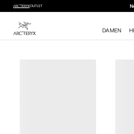
N
Neue Produkte
Beweg dich, wie du willst. Entdecke neue Styles fürs Wa
DAMEN
H
Damen shoppen
Herren shoppen
Kostenlose Rückgabe
Hast du deine Meinung geändert? Du kannst rücknahmef