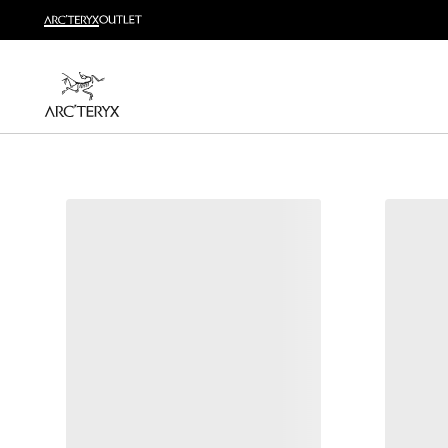
越野跑
打造全套越野跑装备
选购女士
选购男士
无理由退换货
改变主意了？ 30天内购买的符合条件的商品可退换货。