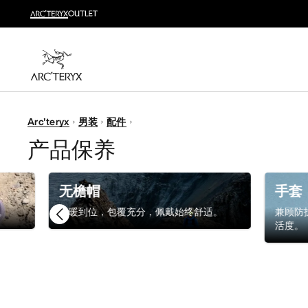
新品
运动员的需求，设计师的动力——在优化现有畅销产品
选购女士
选购男士
无理由退换货
Arc'teryx
男装
配件
改变主意了？ 30天内购买的符合条件的商品可退换货。
产品保养
无檐帽
手套
。
保暖到位，包覆充分，佩戴始终舒适。
兼顾防
活度。