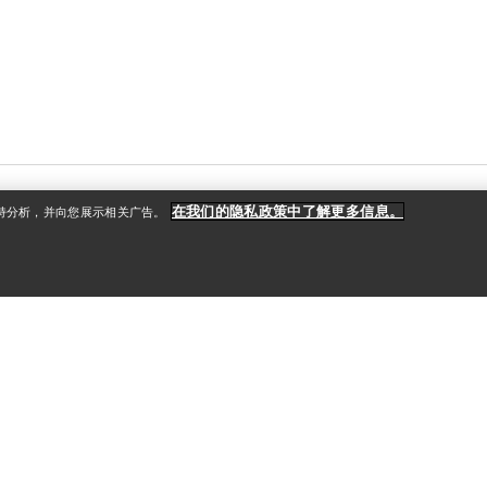
在我们的隐私政策中了解更多信息。
支持分析，并向您展示相关广告。
户
更多商品
册
查找店铺
礼品卡
款
PRO计划
获取应用程序