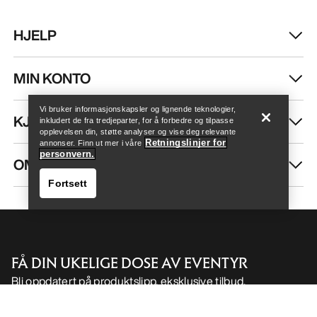
HJELP
Finn butikk
Help
MIN KONTO
Vi bruker informasjonskapsler og lignende teknologier,
KJØP MER
inkludert de fra tredjeparter, for å forbedre og tilpasse
opplevelsen din, støtte analyser og vise deg relevante
Retningslinjer for
annonser. Finn ut mer i våre
personvern.
OM OSS
Fortsett
FÅ DIN UKELIGE DOSE AV EVENTYR
Bli oppdatert på produktslipp, eksklusive tilbud,
Finn butikk
Help
eventer og mer – rett til innboksen din.