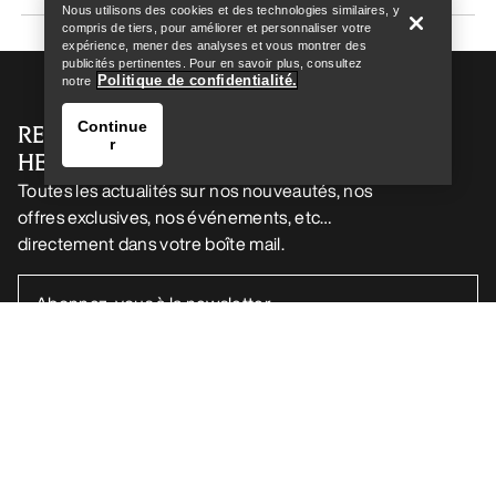
Nous utilisons des cookies et des technologies similaires, y
compris de tiers, pour améliorer et personnaliser votre
expérience, mener des analyses et vous montrer des
publicités pertinentes. Pour en savoir plus, consultez
Politique de confidentialité.
notre
Continue
RECEVEZ VOTRE DOSE D’AVENTURE
r
HEBDOMADAIRE
Toutes les actualités sur nos nouveautés, nos
offres exclusives, nos événements, etc…
directement dans votre boîte mail.
Trouver un magasin
Help