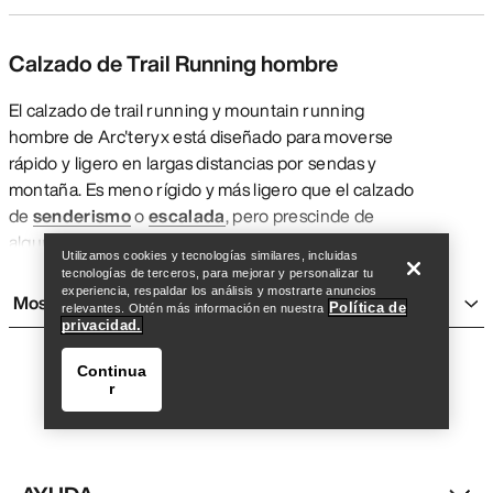
Calzado de Trail Running hombre
El calzado de trail running y mountain running
hombre de Arc'teryx está diseñado para moverse
rápido y ligero en largas distancias por sendas y
montaña. Es meno rígido y más ligero que el calzado
Encuentra una tienda
Help
de
senderismo
o
escalada
, pero prescinde de
algunos elementos de sujeción y protección para
Utilizamos cookies y tecnologías similares, incluidas
que prime la velocidad. El calzado de running
tecnologías de terceros, para mejorar y personalizar tu
Arc'teryx ofrece lo que necesitan los atletas de
experiencia, respaldar los análisis y mostrarte anuncios
Mostrar más
Política de
relevantes. Obtén más información en nuestra
montaña que entrenan y compiten sobre terreno
privacidad.
irregular, variado y técnico fuera del asfalto.
TIPOS DE ZAPATILLAS HOMBRE PARA
Continua
r
TRAIL Y MOUNTAIN RUNNING
Zapatillas versátiles y capaces:
Las zapatillas Norvan
de Arc'teryx están diseñadas para correr de forma