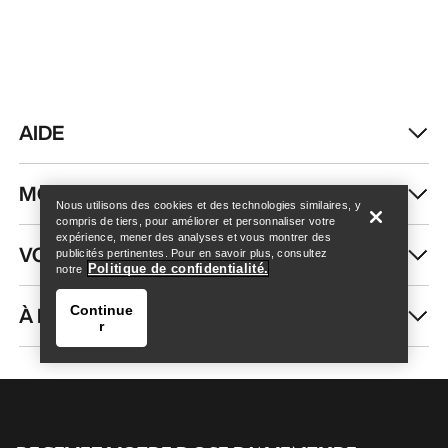
AIDE
Trouver un magasin
Help
MON COMPTE
Nous utilisons des cookies et des technologies similaires, y
compris de tiers, pour améliorer et personnaliser votre
expérience, mener des analyses et vous montrer des
VOIR PLUS
publicités pertinentes. Pour en savoir plus, consultez
Politique de confidentialité.
notre
À PROPOS DE NOUS
Continue
r