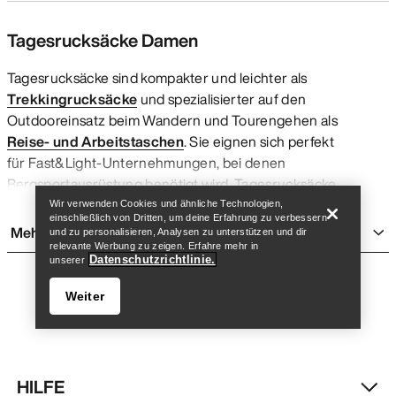
Tagesrucksäcke Damen
Tagesrucksäcke sind kompakter und leichter als
Trekkingrucksäcke
und spezialisierter auf den
Outdooreinsatz beim Wandern und Tourengehen als
Reise- und Arbeitstaschen
. Sie eignen sich perfekt
Store finden
Help
für Fast&Light-Unternehmungen, bei denen
Bergsportausrüstung benötigt wird. Tagesrucksäcke
bestehen aus technischen, wetterabweisenden
Wir verwenden Cookies und ähnliche Technologien,
einschließlich von Dritten, um deine Erfahrung zu verbessern
Materialien und funktionellen Features wie
Mehr anzeigen
und zu personalisieren, Analysen zu unterstützen und dir
anpassbaren Tragesystemen, Befestigungen für
relevante Werbung zu zeigen. Erfahre mehr in
Datenschutzrichtlinie.
unserer
Wanderstöcke und integrierten Halterungen fürs
Trinksystem oder haben Fächer für die
Weiter
Lawinenausrüstung (Lawinenruckäcke). Ein leichter
Tagesrucksack erleichtert das Tragen der
Bergsportausrüstung.
Arc’teryx Tagesrucksäcke für Damen sind aufgrund
HILFE
ihrer Größe und ihrer funktionellen Ausstattung