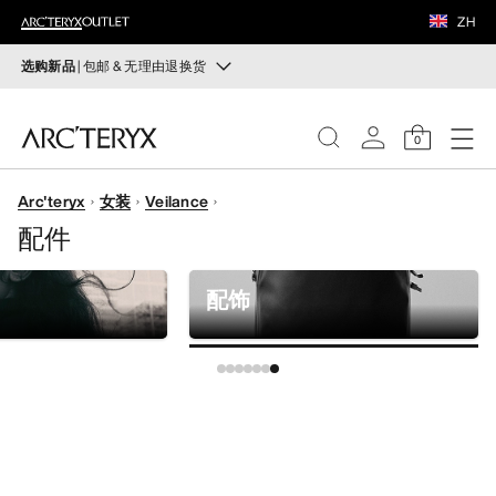
鞋履
ZH
装备
选购新品
| 包邮 & 无理由退换货
新品
VEILANCE
运动员的需求，设计师的动力——在优化现有畅销产品的
0
同时，启发全新的解决方案。新款装备定期上架。
发现
Arc'teryx
女装
Veilance
选购女士
选购男士
女士
配件
无理由退换货
男士
改变主意了？ 30天内购买的符合条件的商品可退换货。
配饰
开始免费退货
。
鞋履
装备
VEILANCE