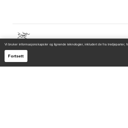
Vi bruker informasjonskapsler og lignende teknologier, inkludert de fra tredjeparter, 
HJELP
MIN K
Fortsett
Kundeservicesenter
Logg inn 
Generelle spørsmål
Sporing a
Kontakt oss
Retur og
Sending og levering
Produktp