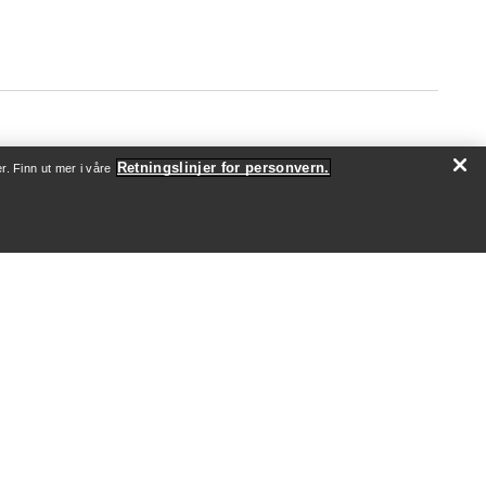
Retningslinjer for personvern.
r. Finn ut mer i våre
OM OSS
Hvem vi er
Utøvere og ambassadører
Bærekraft
Jobb
Nyhetsrom