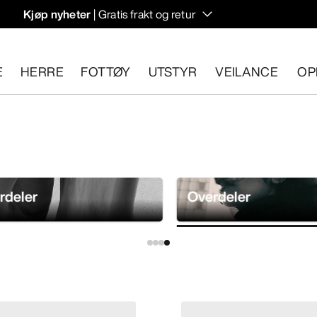
Kjøp nyheter
| Gratis frakt og retur
rregulering til høstens hiking- og klatring.
E
HERRE
FOTTØY
UTSTYR
VEILANCE
OP
n 30 dager.
Start en gratis retur
.
rdeler
Overdeler