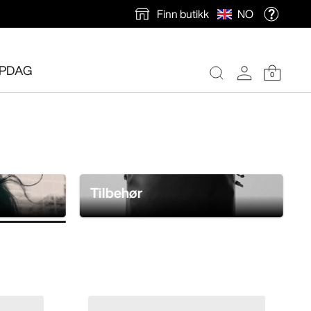
Finn butikk
NO
PDAG
0
Tilbehør