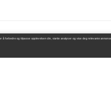
for å forbedre og tilpasse opplevelsen din, støtte analyser og vise deg relevante annonse
ONTO
KJØP MER
/ Registrering
Finn butikk
v bestillinger
Gavekort
 refusjon
PRO-program
leie
Få appen