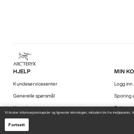
HJELP
MIN K
Kundeservicesenter
Logg inn 
Generelle spørsmål
Sporing a
Kontakt oss
Retur og
Vi bruker informasjonskapsler og lignende teknologier, inkludert de fra tredjeparter, 
Sending og levering
Produktp
Fortsett