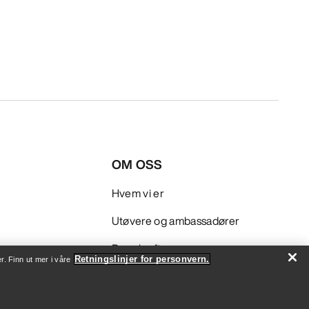
OM OSS
Hvem vi er
Utøvere og ambassadører
Bærekraft
Retningslinjer for personvern.
r. Finn ut mer i våre
Jobb
Nyhetsrom