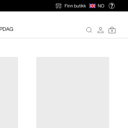
Finn butikk
NO
PDAG
0