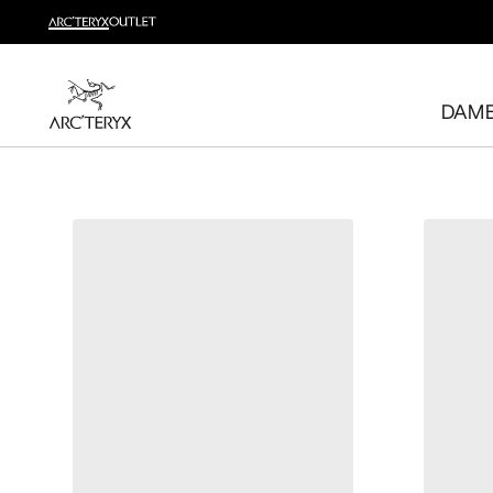
Nyheter
Sjekk nyhetene som gir deg høy bevegelighet og temperatu
DAM
Til dame
Til herre
Gratis retur
Har du ombestemt deg? Returner kvalifiserte varer inne