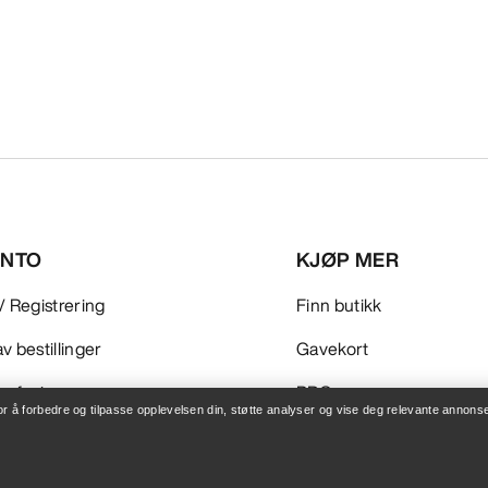
ONTO
KJØP MER
/ Registrering
Finn butikk
v bestillinger
Gavekort
 refusjon
PRO-program
for å forbedre og tilpasse opplevelsen din, støtte analyser og vise deg relevante annonse
leie
Få appen