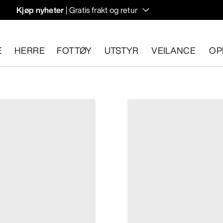
Kjøp nyheter
| Gratis frakt og retur
rregulering til høstens hiking- og klatring.
E
HERRE
FOTTØY
UTSTYR
VEILANCE
OP
n 30 dager.
Start en gratis retur
.