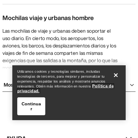
Mochilas viaje y urbanas hombre
Las mochilas de viaje y urbanas deben soportar el
uso diario. En cierto modo, los aeropuertos, los
aviones, los barcos, los desplazamientos diarios y los
viajes de fin de semana comparten las mismas
Encuentra una tienda
Help
exigencias que las salidas a la montaña, por lo que las
mochilas de viaje y urbanas de Arc'teryx están
Utilizamos cookies y tecnologías similares, incluidas
fabricadas con tejidos ultraduraderos y resistentes a
tecnologías de terceros, para mejorar y personalizar tu
inclemencias y cuentan con detalles técnicos como
experiencia, respaldar los análisis y mostrarte anuncios
Mostrar más
Política de
relevantes. Obtén más información en nuestra
costuras selladas y compartimentos que protegen
privacidad.
de los elementos lo que lleves en ellas. Tanto si lo
que buscas es una mochila para llevar tus cosas
Continua
r
organizadas en tus desplazamientos diarios al
rocódromo o a la zona de escalada, una mochila igual
de práctica para ir al trabajo que para salir al ire libre,
o
un petate
para ir de expedición, elegir la mochila