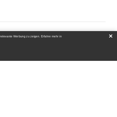
 relevante Werbung zu zeigen. Erfahre mehr in
ÜBER UNS
Wer wir sind
Athleten & Ambassadoren
Nachhaltigkeit
Karriere
Newsroom