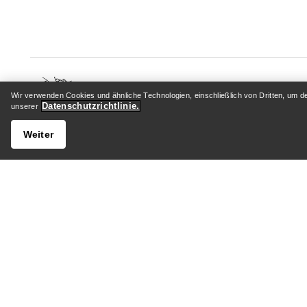
Wir verwenden Cookies und ähnliche Technologien, einschließlich von Dritten, um d
Datenschutzrichtlinie.
unserer
HILFE
MEIN 
Weiter
Kundenservicezentrum
Anmelden
Allgemeine FAQ
Paketver
Kontaktiere uns
Rückgabe
Versand & Lieferung
Produktp