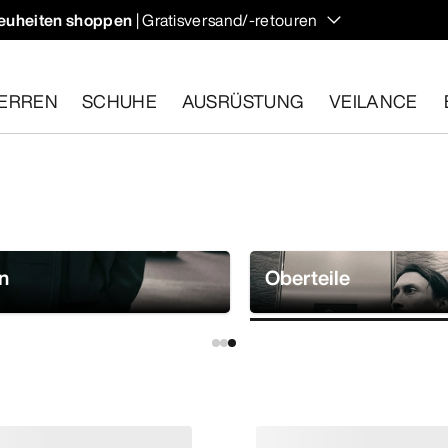
euheiten shoppen
| Gratisversand/-retouren
ndern und Klettern im Herbst, die deine Temperatur regulieren 
ERREN
SCHUHE
AUSRÜSTUNG
VEILANCE
ähige Artikel innerhalb von 30 Tagen zurückgeben.
Eine koste
n
Oberteile