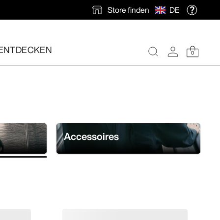
Store finden
DE
und jederzeit für optimalen Tragekomfort sorgen.
ENTDECKEN
0
nlose Rücksendung veranlassen.
Accessoires