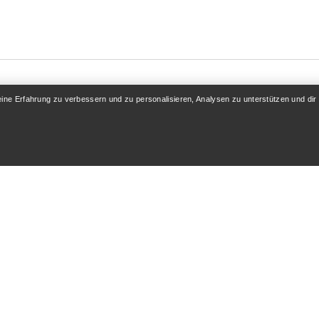
eine Erfahrung zu verbessern und zu personalisieren, Analysen zu unterstützen und dir
KONTO
MEHR SHOPPEN
 / Registrieren
Store finden
folgung
Geschenkkarten
 & Rückerstattung
PRO-Programm
flege
Hol dir die App