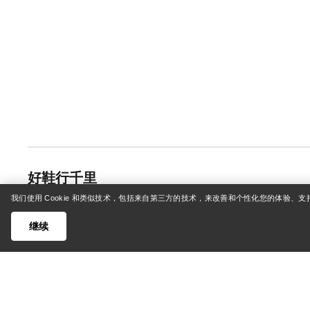
好鞋行千里
我们使用 Cookie 和类似技术，包括来自第三方的技术，来改善和个性化您的体验、
到目前为止，最令人眼前一亮的男士鞋履出自Arc’tery
境和探险活动设计，穿着非常舒适，甚至可以作为你的
继续
即选购，比“标准”运动鞋更进一步。
越野跑者能做什么
立即选购Arc’teryx男士鞋履，看看一双男士运动鞋能
更重要的是，它们专为舒适和自信的脚感打造，从透气的网
GORE-TEX面料中可见一斑。从户外路线到精酿啤酒厂，A