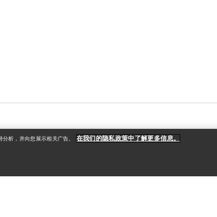
在我们的隐私政策中了解更多信息。
支持分析，并向您展示相关广告。
x工厂。我们的鞋履专为最粗狂的户外环
日常选择，尤其对于户外空间而言。立
做什么。我们的鞋履具有独特的风格，但
格面料、耐用的Vibram鞋底和
rc’teryx越野跑者疾速移动、各具风