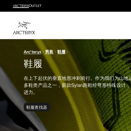
新品
运动员的需求，设计师的动力——在优化现有畅销产品
选购女士
选购男士
无理由退换货
Arc'teryx
男装
鞋履
改变主意了？ 30天内购买的符合条件的商品可退换货。
鞋履
在上下起伏的垂直地形冲刺前行。作为我们为山地
多鞋类产品之一，新款Sylan跑鞋经弯形特殊设计
进力。
鞋履查找器