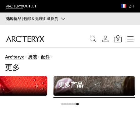
鞋履
ZH
装备
选购新品
| 包邮 & 无理由退换货
新品
VEILANCE
运动员的需求，设计师的动力——在优化现有畅销产品的
0
同时，启发全新的解决方案。新款装备定期上架。
发现
Arc'teryx
男装
配件
选购女士
选购男士
女士
更多
无理由退换货
男士
改变主意了？ 30天内购买的符合条件的商品可退换货。
更多产品
开始免费退货
。
鞋履
装备
VEILANCE