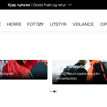
Kjøp nyheter
| Gratis frakt og retur
rregulering til høstens hiking- og klatring.
E
HERRE
FOTTØY
UTSTYR
VEILANCE
OP
n 30 dager.
Start en gratis retur
.
Ski & Snowboard
rolig lett.
Lett og robust oppbevaring for
villmarksutstyr.