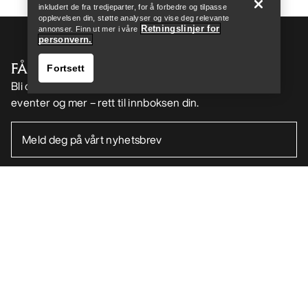
inkludert de fra tredjeparter, for å forbedre og tilpasse
opplevelsen din, støtte analyser og vise deg relevante
Retningslinjer for
annonser. Finn ut mer i våre
personvern.
FÅ DIN UKELIGE DOSE AV EVENTYR
Fortsett
Bli oppdatert på produktslipp, eksklusive tilbud,
eventer og mer – rett til innboksen din.
Finn butikk
Help
NO
Hjelp