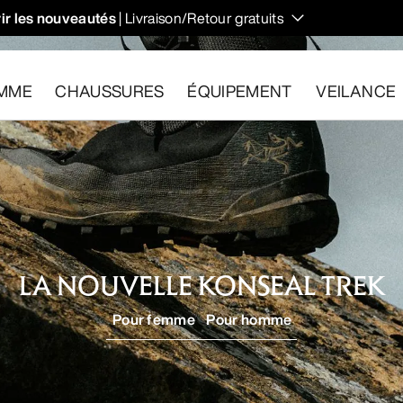
ir les nouveautés
| Livraison/Retour gratuits
 et régulent votre température lors des randonnées et ascens
MME
CHAUSSURES
ÉQUIPEMENT
VEILANCE
les dans un délai de 30 jours.
Effectuer un retour gratuit
.
LA NOUVELLE KONSEAL TREK
Pour femme
Pour homme