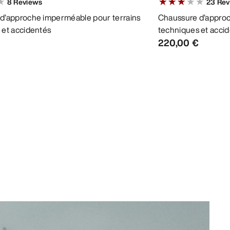
8
Reviews
23
Rev
 5 stars
3.3913 out of 5 star
d’approche imperméable pour terrains
Chaussure d’approc
 et accidentés
techniques et acci
220,00 €