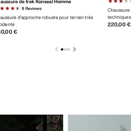
aussure de trek Konseal Homme
3.375 out of
9
Reviews
Chaussure 
667 out of 5 stars
techniques
aussure d’approche robuste pour terrain très
220,00 €
cidenté
0,00 €