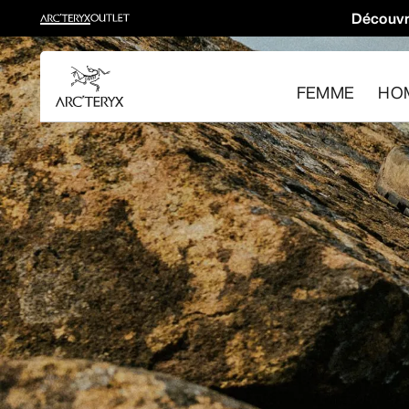
Découvr
Nouveautés
Les nouveaux équipements qui facilitent vos mouvements
FEMME
HO
Pour femme
Pour homme
Retour gratuit
Vous avez changé d’avis ? Retournez les articles admissib