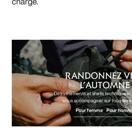
chargé.
RANDONNEZ V
L’AUTOMNE
Des vêtements et shells techniques 
vous accompagner sur tous les se
Pour femme
Pour homm