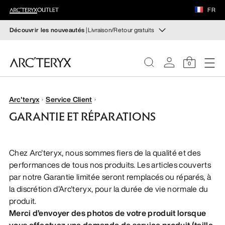
CHAUSSURES
FR
ÉQUIPEMENT
Découvrir les nouveautés
| Livraison/Retour gratuits
Nouveautés
VEILANCE
Les nouveaux équipements qui facilitent vos
0
mouvements et régulent votre température lors des
randonnées et ascensions en automne.
DÉCOUVRIR
FEMME
Arc'teryx
Service Client
Pour femme
Pour homme
GARANTIE ET RÉPARATIONS
HOMME
Retour gratuit
Vous avez changé d’avis ? Retournez les articles
Chez Arc'teryx, nous sommes fiers de la qualité et des
CHAUSSURES
admissibles dans un délai de 30 jours.
Effectuer un retour
performances de tous nos produits. Les articles couverts
gratuit
.
par notre Garantie limitée seront remplacés ou réparés, à
ÉQUIPEMENT
la discrétion d’Arc'teryx, pour la durée de vie normale du
produit.
VEILANCE
Merci d’envoyer des photos de votre produit lorsque
vous effectuez une demande de service produit (taille