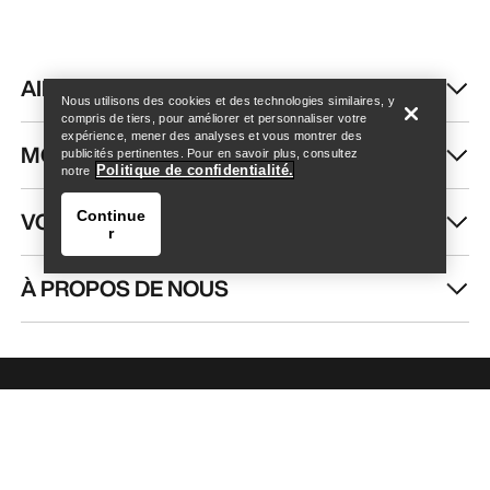
Trouver un magasin
Help
AIDE
Nous utilisons des cookies et des technologies similaires, y
compris de tiers, pour améliorer et personnaliser votre
expérience, mener des analyses et vous montrer des
MON COMPTE
publicités pertinentes. Pour en savoir plus, consultez
Politique de confidentialité.
notre
VOIR PLUS
Continue
r
À PROPOS DE NOUS
Trouver un magasin
Help
RECEVEZ VOTRE DOSE D’AVENTURE
HEBDOMADAIRE