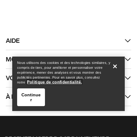
AIDE
Trouver un magasin
Help
MON COMPTE
Nous utilisons des cookies et des technologies similaires, y
compris de tiers, pour améliorer et personnaliser votre
expérience, mener des analyses et vous montrer des
VOIR PLUS
publicités pertinentes. Pour en savoir plus, consultez
Politique de confidentialité.
notre
À PROPOS DE NOUS
Continue
r