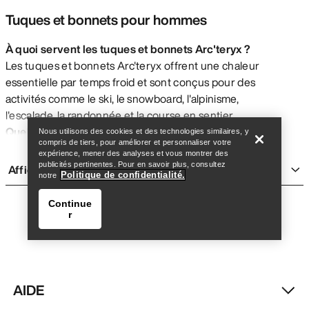
Tuques et bonnets pour hommes
À quoi servent les tuques et bonnets Arc'teryx ?
Les tuques et bonnets Arc'teryx offrent une chaleur
essentielle par temps froid et sont conçus pour des
Trouver un magasin
Help
activités comme le ski, le snowboard, l'alpinisme,
l'escalade, la randonnée et la course en sentier.
Quelles sont les tailles disponibles pour les
Nous utilisons des cookies et des technologies similaires, y
compris de tiers, pour améliorer et personnaliser votre
tuques et bonnets Arc'teryx pour hommes ?
expérience, mener des analyses et vous montrer des
Arc'teryx propose des tuques et bonnets en trois
publicités pertinentes. Pour en savoir plus, consultez
Afficher plus
Politique de confidentialité.
notre
tailles : S-M, L-XL et taille unique.
Quels matériaux sont utilisés pour les tuques et
Continue
bonnets Arc'teryx ?
Les tuques et bonnets
r
Arc'teryx sont fabriqués à partir de divers matériaux,
notamment la laine mérinos, le tricot Tech Wool, des
mélanges de laine, du polyester recyclé et la
micropolaire Torrent™.
AIDE
Les tuques et bonnets Arc'teryx sont-ils fabriqués