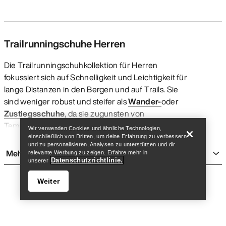
Trailrunningschuhe Herren
Die Trailrunningschuhkollektion für Herren
fokussiert sich auf Schnelligkeit und Leichtigkeit für
lange Distanzen in den Bergen und auf Trails. Sie
Store finden
Help
sind weniger robust und steifer als
Wander-
oder
Zustiegsschuhe
, da sie zugunsten von
Tempofähigkeit auf einige stützende und
Wir verwenden Cookies und ähnliche Technologien,
schützende Elemente verzichten. Arc’teryx
einschließlich von Dritten, um deine Erfahrung zu verbessern
und zu personalisieren, Analysen zu unterstützen und dir
Laufschuhe sind voll auf die besonderen Ansprüche
Mehr anzeigen
relevante Werbung zu zeigen. Erfahre mehr in
von Bergsportathleten ausgerichtet, die in ebenem,
Datenschutzrichtlinie.
unserer
wechselndem und technischem Gelände (nicht auf
Weiter
der Straße) trainieren.
WELCHE ARTEN VON
TRAILRUNNINGSCHUHEN FÜR