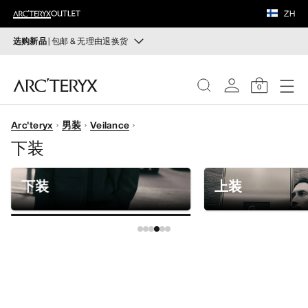
鞋履
ZH
装备
选购新品
| 包邮 & 无理由退换货
新品
VEILANCE
运动员的需求，设计师的动力——在优化现有畅销产品的
0
同时，启发全新的解决方案。新款装备定期上架。
发现
Arc'teryx
男装
Veilance
选购女士
选购男士
女士
下装
无理由退换货
男士
改变主意了？ 30天内购买的符合条件的商品可退换货。
下装
上装
开始免费退货
。
鞋履
装备
VEILANCE