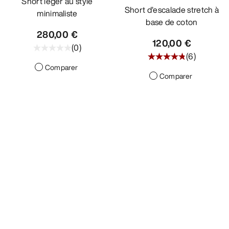
Short léger au style
Short d’escalade stretch à
minimaliste
base de coton
280,00 €
120,00 €
(
0
)
(
6
)
Comparer
Comparer