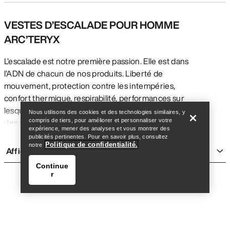
VESTES D’ESCALADE POUR HOMME
ARC’TERYX
L’escalade est notre première passion. Elle est dans
l’ADN de chacun de nos produits. Liberté de
mouvement, protection contre les intempéries,
Trouver un magasin
Help
confort thermique, respirabilité, performances sur
lesquelles vous pouvez compter au moment critique
Nous utilisons des cookies et des technologies similaires, y
: les vestes d’escalade pour homme Arc’teryx sont
compris de tiers, pour améliorer et personnaliser votre
expérience, mener des analyses et vous montrer des
conçues pour répondre aux exigences de l’escalade
publicités pertinentes. Pour en savoir plus, consultez
Politique de confidentialité.
sur roche, sur glace et sur granite.
notre
Afficher plus
VESTES D’ESCALADE IMPERMÉABLES POUR
Continue
HOMME
r
Les vestes d’escalade imperméables Arc’teryx
bénéficient d’une matière GORE-TEX PRO
durablement imperméable, respirante et coupe-vent
pour une protection intégrale contre les intempéries.