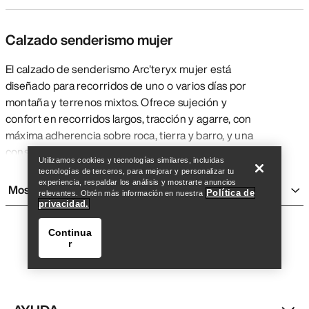
Calzado senderismo mujer
El calzado de senderismo Arc'teryx mujer está
diseñado para recorridos de uno o varios días por
montaña y terrenos mixtos. Ofrece sujeción y
confort en recorridos largos, tracción y agarre, con
Encuentra una tienda
Help
máxima adherencia sobre roca, tierra y barro, y una
construcción ligera para moverse con agilidad
Utilizamos cookies y tecnologías similares, incluidas
durante muchos kilómetros exigentes, con o sin
tecnologías de terceros, para mejorar y personalizar tu
mochila. Por lo general, son más rígidas y pesadas
experiencia, respaldar los análisis y mostrarte anuncios
Mostrar más
Política de
relevantes. Obtén más información en nuestra
que las
zapatillas de running
para que sujeten
privacidad.
mejor, y más flexibles y adaptables que los
pies de
gato
para que aporten confort durante jornadas
Continua
r
largas. Aunque esté diseñado para excursiones de
varios días, el calzado de senderismo Arc'teryx para
mujer también resulta cómodo para uso diario y
salidas cortas.