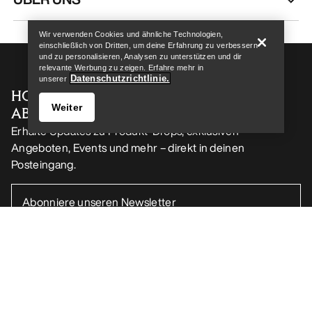
Wir verwenden Cookies und ähnliche Technologien,
einschließlich von Dritten, um deine Erfahrung zu verbessern
und zu personalisieren, Analysen zu unterstützen und dir
relevante Werbung zu zeigen. Erfahre mehr in
Datenschutzrichtlinie.
unserer
HOL DIR DEINE WÖCHENTLICHE
Weiter
ABENTEUERDOSIS
Erhalte Updates zu Produkt-Drops, exklusiven
Angeboten, Events und mehr – direkt in deinen
Posteingang.
Store finden
Help