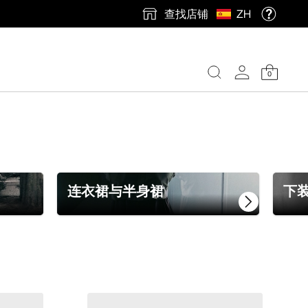
查找店铺
ZH
0
连衣裙与半身裙
下