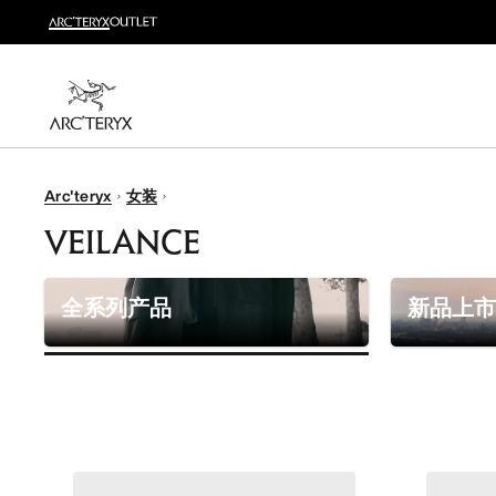
新品
运动员的需求，设计师的动力——在优化现有畅销产品
选购女士
选购男士
无理由退换货
Arc'teryx
女装
改变主意了？ 30天内购买的符合条件的商品可退换货。
VEILANCE
全系列产品
新品上