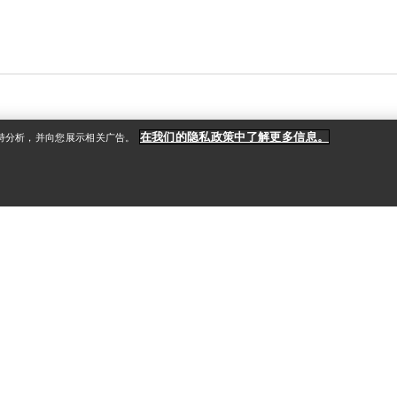
在我们的隐私政策中了解更多信息。
支持分析，并向您展示相关广告。
户
更多商品
册
查找店铺
礼品卡
款
PRO计划
获取应用程序