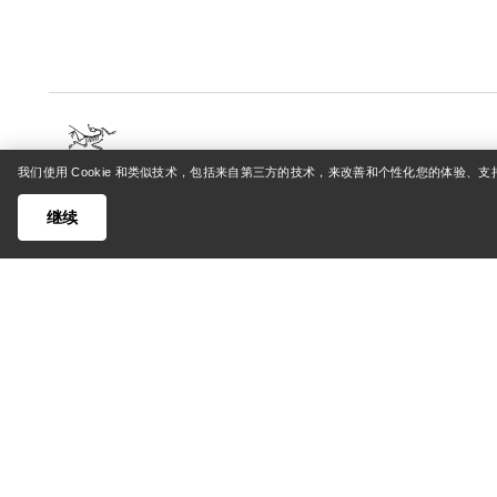
我们使用 Cookie 和类似技术，包括来自第三方的技术，来改善和个性化您的体验、
帮助中心
我的账
继续
客户支持中心
登录/注
常见问题
订单追踪
联系我们
退货和退
货运与配送
产品保养