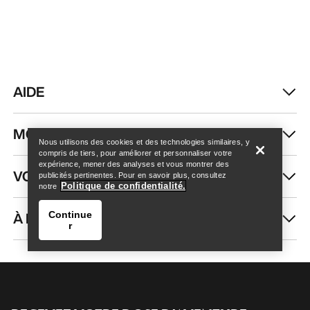
AIDE
Trouver un magasin
Help
MON COMPTE
Nous utilisons des cookies et des technologies similaires, y
compris de tiers, pour améliorer et personnaliser votre
expérience, mener des analyses et vous montrer des
VOIR PLUS
publicités pertinentes. Pour en savoir plus, consultez
Politique de confidentialité.
notre
À PROPOS DE NOUS
Continue
r