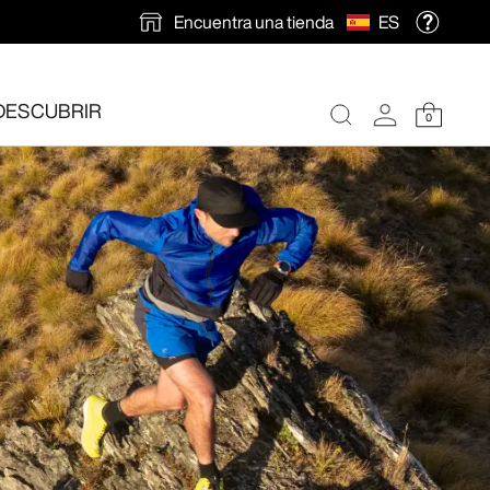
Encuentra una tienda
ES
DESCUBRIR
0
ión gratuita
.