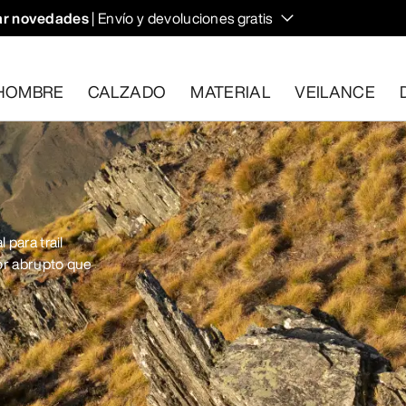
r novedades
| Envío y devoluciones gratis
HOMBRE
CALZADO
MATERIAL
VEILANCE
plan los requisitos en el plazo de 30 días.
Solicita una devoluc
 para trail
or abrupto que