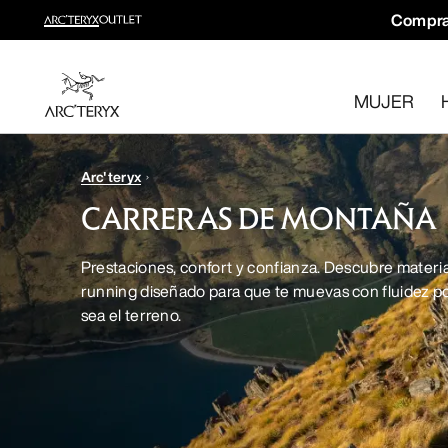
Compra
Novedades
Novedades para tus rutas y escaladas de otoño.
MUJER
Para mujer
Para hombre
Devoluciones gratuitas
Arc'teryx
¿Has cambiado de opinión? Devuelve los artículos que cum
CARRERAS DE MONTAÑA
Prestaciones, confort y confianza. Descubre material
running diseñado para que te muevas con fluidez p
sea el terreno.