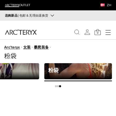
鞋履
ZH
装备
选购新品
| 包邮 & 无理由退换货
新品
VEILANCE
运动员的需求，设计师的动力——在优化现有畅销产品的
0
同时，启发全新的解决方案。新款装备定期上架。
发现
Arc'teryx
女装
攀爬装备
选购女士
选购男士
女士
粉袋
无理由退换货
男士
改变主意了？ 30天内购买的符合条件的商品可退换货。
粉袋
开始免费退货
。
鞋履
装备
VEILANCE