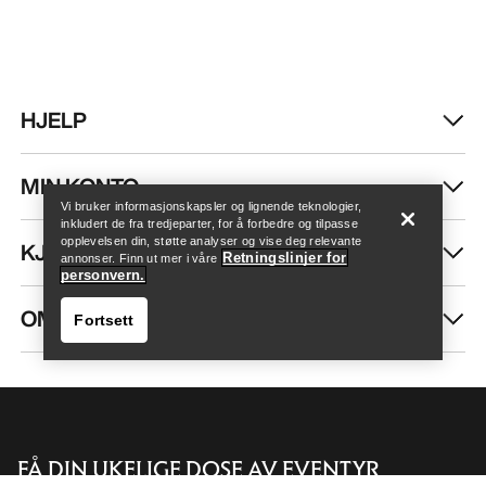
HJELP
Finn butikk
Help
MIN KONTO
Vi bruker informasjonskapsler og lignende teknologier,
inkludert de fra tredjeparter, for å forbedre og tilpasse
opplevelsen din, støtte analyser og vise deg relevante
KJØP MER
Retningslinjer for
annonser. Finn ut mer i våre
personvern.
OM OSS
Fortsett
FÅ DIN UKELIGE DOSE AV EVENTYR
Finn butikk
Help