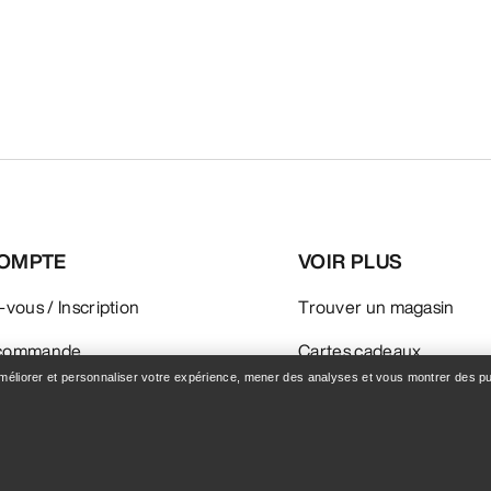
OMPTE
VOIR PLUS
z-vous / Inscription
Trouver un magasin
e commande
Cartes cadeaux
améliorer et personnaliser votre expérience, mener des analyses et vous montrer des pub
 & Remboursements
Programme PRO
 des produits
Téléchargez l’appli