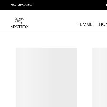
Gamme trail running
Composez votre tenue de trail running
FEMME
HO
Pour femme
Pour homme
Retour gratuit
Vous avez changé d’avis ? Retournez les articles admissib