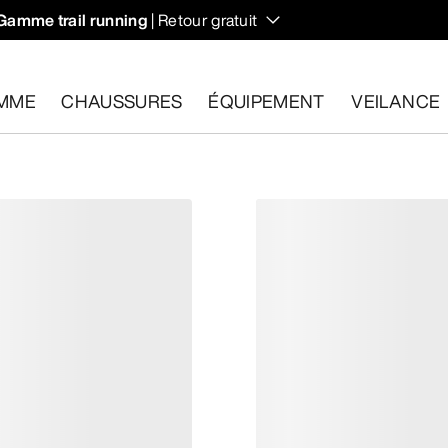
Gamme trail running
| Retour gratuit
MME
CHAUSSURES
ÉQUIPEMENT
VEILANCE
les dans un délai de 30 jours.
Effectuer un retour gratuit
.