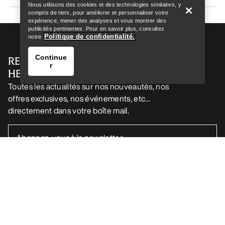
Nous utilisons des cookies et des technologies similaires, y
compris de tiers, pour améliorer et personnaliser votre
expérience, mener des analyses et vous montrer des
publicités pertinentes. Pour en savoir plus, consultez
Politique de confidentialité.
notre
Continue
RECEVEZ VOTRE DOSE D’AVENTURE
r
HEBDOMADAIRE
Toutes les actualités sur nos nouveautés, nos
offres exclusives, nos événements, etc…
directement dans votre boîte mail.
Trouver un magasin
Help