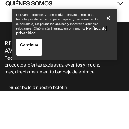
Encuentra una tienda
Help
QUIÉNES SOMOS
Utilizamos cookies y tecnologías similares, incluidas
tecnologías de terceros, para mejorar y personalizar tu
experiencia, respaldar los análisis y mostrarte anuncios
Política de
relevantes. Obtén más información en nuestra
privacidad.
RECIBE TU DOSIS SEMANAL DE
Continua
AVENTURA
r
Recibe actualizaciones sobre lanzamientos de
productos, ofertas exclusivas, eventos y mucho
más, directamente en tu bandeja de entrada.
Encuentra una tienda
Help