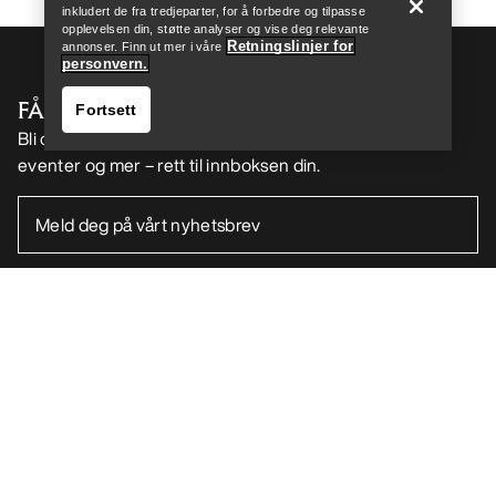
inkludert de fra tredjeparter, for å forbedre og tilpasse
opplevelsen din, støtte analyser og vise deg relevante
Retningslinjer for
annonser. Finn ut mer i våre
personvern.
FÅ DIN UKELIGE DOSE AV EVENTYR
Fortsett
Bli oppdatert på produktslipp, eksklusive tilbud,
eventer og mer – rett til innboksen din.
Finn butikk
Help
NO
Hjelp