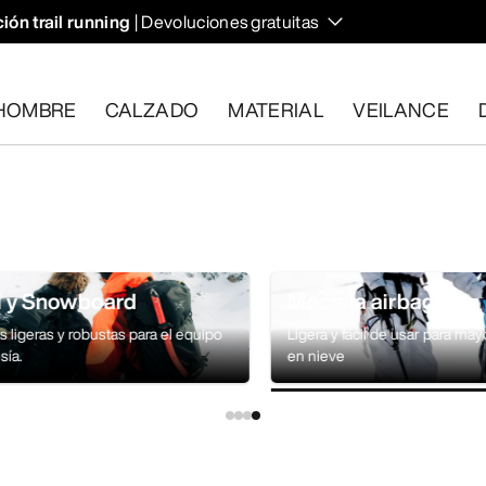
ión trail running
| Devoluciones gratuitas
HOMBRE
CALZADO
MATERIAL
VEILANCE
plan los requisitos en el plazo de 30 días.
Solicita una devoluc
í y Snowboard
Mochila airbag
 ligeras y robustas para el equipo
Ligera y fácil de usar para ma
sía.
en nieve