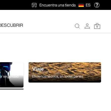
Encuentra una tienda
ES
DESCUBRIR
0
ión gratuita
.
Viaje
yor seguridad
Eficiencia técnica, en todas partes.