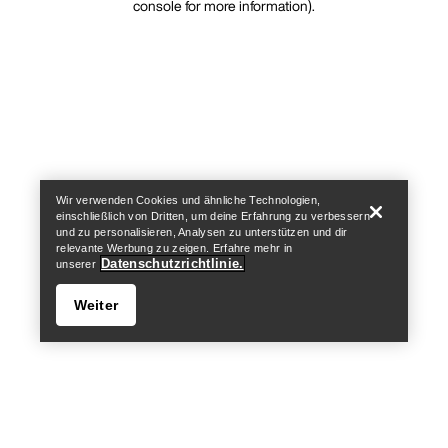
console for more information)
.
Wir verwenden Cookies und ähnliche Technologien,
einschließlich von Dritten, um deine Erfahrung zu verbessern
und zu personalisieren, Analysen zu unterstützen und dir
relevante Werbung zu zeigen. Erfahre mehr in
Datenschutzrichtlinie.
unserer
Weiter