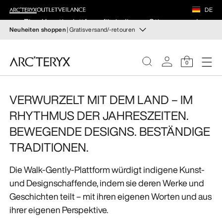
SCHUHE
DE
Eine Kreativplattform für indigene Stimmen und
AUSRÜSTUNG
Neuheiten shoppen
| Gratisversand/-retouren
Designs
Neue Produkte
VEILANCE
Beweg dich, wie du willst. Entdecke neue Styles fürs
0
Store finden
Wandern und Klettern im Herbst, die deine Temperatur
ENTDECKEN
regulieren und jederzeit für optimalen Tragekomfort
sorgen.
VERWURZELT MIT DEM LAND –
IM
DAMEN
RHYTHMUS DER JAHRESZEITEN.
Damen shoppen
Herren shoppen
HERREN
BEWEGENDE DESIGNS.
BESTÄNDIGE
TRADITIONEN.
Kostenlose Rückgabe
SCHUHE
Hast du deine Meinung geändert? Du kannst
rücknahmefähige Artikel innerhalb von 30 Tagen
Die Walk-Gently-Plattform würdigt indigene Kunst-
AUSRÜSTUNG
zurückgeben.
Eine kostenlose Rücksendung veranlassen.
und Designschaffende, indem sie deren Werke und
Geschichten teilt – mit ihren eigenen Worten und aus
VEILANCE
ihrer eigenen Perspektive.