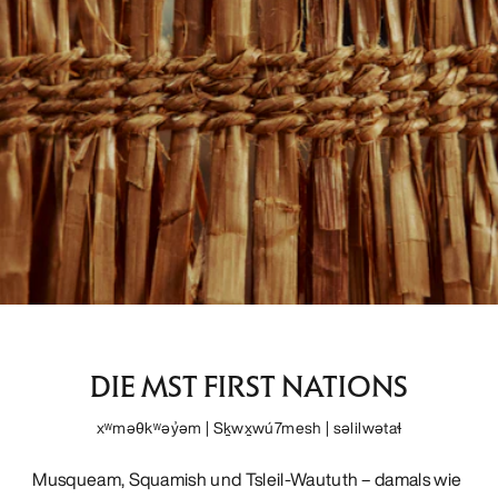
DIE MST FIRST NATIONS
xʷməθkʷəy̓əm | Sḵwx̱wú7mesh | səlilwətaɬ
Musqueam, Squamish und Tsleil-Waututh – damals wie 