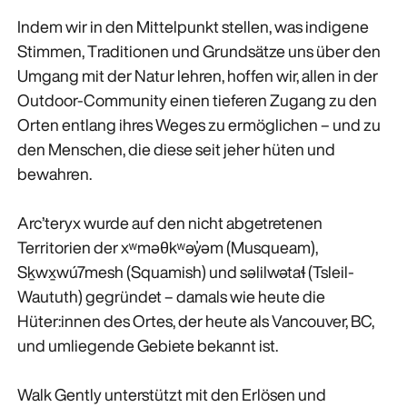
ENTDECKEN
Indem wir in den Mittelpunkt stellen, was indigene
Stimmen, Traditionen und Grundsätze uns über den
Umgang mit der Natur lehren, hoffen wir, allen in der
Outdoor-Community einen tieferen Zugang zu den
Orten entlang ihres Weges zu ermöglichen – und zu
den Menschen, die diese seit jeher hüten und
bewahren.
Arc’teryx wurde auf den nicht abgetretenen
Territorien der xʷməθkʷəy̓əm (Musqueam),
Sḵwx̱wú7mesh (Squamish) und səlilwətaɬ (Tsleil-
Waututh) gegründet – damals wie heute die
Hüter:innen des Ortes, der heute als Vancouver, BC,
und umliegende Gebiete bekannt ist.
Walk Gently unterstützt mit den Erlösen und