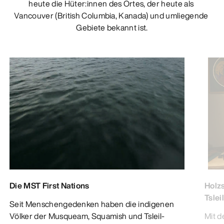
heute die Hüter:innen des Ortes, der heute als 
Vancouver (British Columbia, Kanada) und umliegende 
Gebiete bekannt ist.
Die MST First Nations
Holz
Tslei
Seit Menschengedenken haben die indigenen
Völker der Musqueam, Squamish und Tsleil-
Mit d