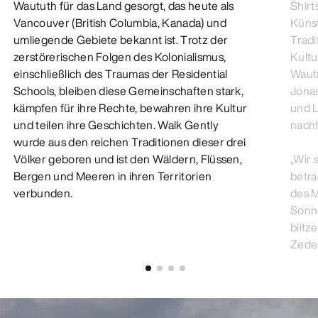
Waututh für das Land gesorgt, das heute als
Shirt
Vancouver (British Columbia, Kanada) und
Künst
umliegende Gebiete bekannt ist. Trotz der
Tradi
zerstörerischen Folgen des Kolonialismus,
Kultu
einschließlich des Traumas der Residential
Wautu
Schools, bleiben diese Gemeinschaften stark,
Jonas
kämpfen für ihre Rechte, bewahren ihre Kultur
und L
und teilen ihre Geschichten. Walk Gently
nach
wurde aus den reichen Traditionen dieser drei
Völker geboren und ist den Wäldern, Flüssen,
„Wir 
Bergen und Meeren in ihren Territorien
betra
verbunden.
des 
Sonn
blitz
Zeder