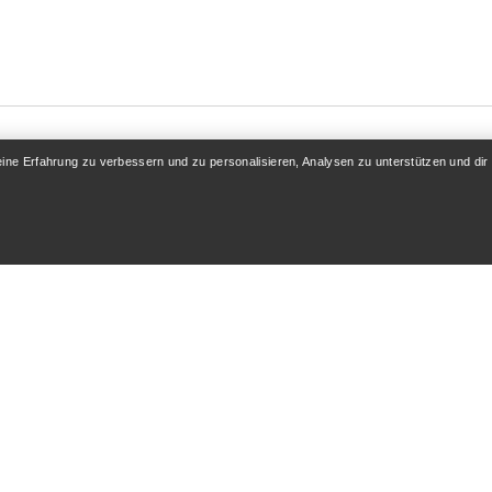
eine Erfahrung zu verbessern und zu personalisieren, Analysen zu unterstützen und dir
KONTO
MEHR SHOPPEN
 / Registrieren
Store finden
folgung
Geschenkkarten
 & Rückerstattung
PRO-Programm
flege
Hol dir die App