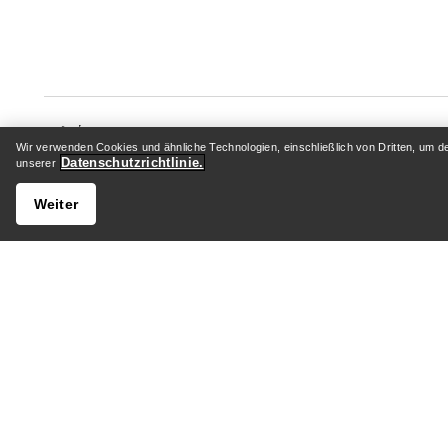
Wir verwenden Cookies und ähnliche Technologien, einschließlich von Dritten, um d
Datenschutzrichtlinie.
unserer
HILFE
MEIN 
Weiter
Kundenservicezentrum
Anmelden
Allgemeine FAQ
Paketver
Kontaktiere uns
Rückgabe
Versand & Lieferung
Produktp