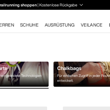
railrunning shoppen
| Kostenlose Rückgabe
ERREN
SCHUHE
AUSRÜSTUNG
VEILANCE
ähige Artikel innerhalb von 30 Tagen zurückgeben.
Eine koste
urte
Chalkbags
nnen getestete Technologien
Für einfachen Zugriff in jeder Rout
entwickelt.