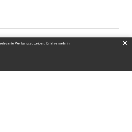
 relevante Werbung zu zeigen. Erfahre mehr in
ÜBER UNS
Wer wir sind
Athleten & Ambassadoren
Nachhaltigkeit
Karriere
Newsroom