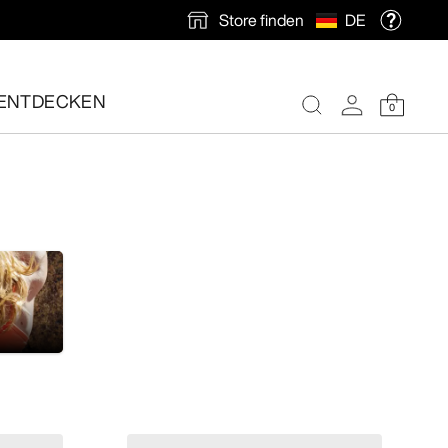
Store finden
DE
ENTDECKEN
0
nlose Rücksendung veranlassen.
e