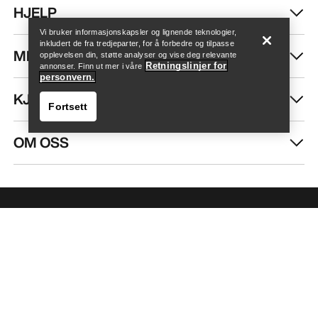
HJELP
Vi bruker informasjonskapsler og lignende teknologier,
inkludert de fra tredjeparter, for å forbedre og tilpasse
MIN KONTO
opplevelsen din, støtte analyser og vise deg relevante
Retningslinjer for
annonser. Finn ut mer i våre
personvern.
KJØP MER
Fortsett
OM OSS
Finn butikk
Help
FÅ DIN UKELIGE DOSE AV EVENTYR
Bli oppdatert på produktslipp, eksklusive tilbud,
eventer og mer – rett til innboksen din.