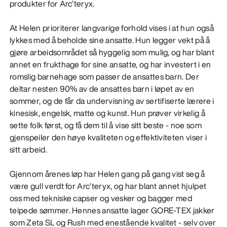
produkter for Arc’teryx.
At Helen prioriterer langvarige forhold vises i at hun også
lykkes med å beholde sine ansatte. Hun legger vekt på å
gjøre arbeidsområdet så hyggelig som mulig, og har blant
annet en frukthage for sine ansatte, og har investert i en
romslig barnehage som passer de ansattes barn. Der
deltar nesten 90% av de ansattes barn i løpet av en
sommer, og de får da undervisning av sertifiserte lærere i
kinesisk, engelsk, matte og kunst. Hun prøver virkelig å
sette folk først, og få dem til å vise sitt beste - noe som
gjenspeiler den høye kvaliteten og effektiviteten viser i
sitt arbeid.
Gjennom årenes løp har Helen gang på gang vist seg å
være gull verdt for Arc’teryx, og har blant annet hjulpet
oss med tekniske capser og vesker og bagger med
teipede sømmer. Hennes ansatte lager GORE-TEX jakker
som Zeta SL og Rush med enestående kvalitet - selv over