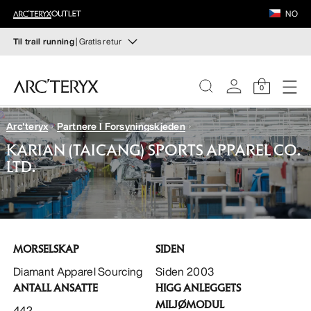
FOTTØY
NO
UTSTYR
Til trail running
| Gratis retur
Til trail running
VEILANCE
Sett sammen ditt trail running-kit — fra topp til tå
0
Kjøp til Dame
Kjøp til Herre
OPPDAG
Arc'teryx
Partnere I Forsyningskjeden
DAME
KARIAN (TAICANG) SPORTS APPAREL CO.
Gratis retur
LTD.
Har du ombestemt deg? Returner kvalifiserte varer innen
HERRE
30 dager.
Start en gratis retur
.
FOTTØY
MORSELSKAP
SIDEN
UTSTYR
Diamant Apparel Sourcing
Siden 2003
ANTALL ANSATTE
HIGG ANLEGGETS
VEILANCE
MILJØMODUL
442