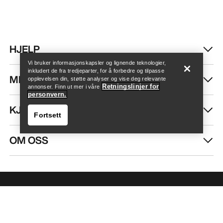
Finn butikk
Help
HJELP
Vi bruker informasjonskapsler og lignende teknologier,
inkludert de fra tredjeparter, for å forbedre og tilpasse
MIN KONTO
opplevelsen din, støtte analyser og vise deg relevante
Retningslinjer for
annonser. Finn ut mer i våre
personvern.
KJØP MER
Fortsett
OM OSS
Finn butikk
Help
FÅ DIN UKELIGE DOSE AV EVENTYR
Bli oppdatert på produktslipp, eksklusive tilbud,