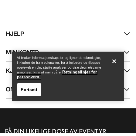
HJELP
Finn butikk
Help
MIN KONTO
Vi bruker informasjonskapsler og lignende teknologier,
inkludert de fra tredjeparter, for å forbedre og tilpasse
opplevelsen din, støtte analyser og vise deg relevante
KJØP MER
Retningslinjer for
annonser. Finn ut mer i våre
personvern.
OM OSS
Fortsett
FÅ DIN UKELIGE DOSE AV EVENTYR
Finn butikk
Help